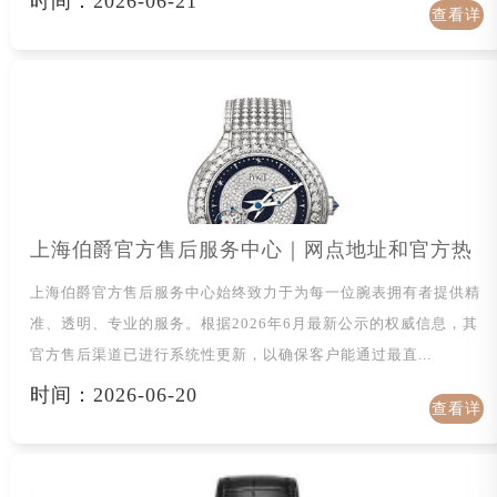
时间：2026-06-21
查看详
情
上海伯爵官方售后服务中心｜网点地址和官方热
上海伯爵官方售后服务中心始终致力于为每一位腕表拥有者提供精
准、透明、专业的服务。根据2026年6月最新公示的权威信息，其
官方售后渠道已进行系统性更新，以确保客户能通过最直...
时间：2026-06-20
查看详
情