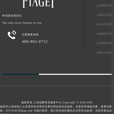
上海黄浦区伯
上海徐汇区伯
时间因你而存在
The time exists because of you.
上海长宁区伯

上海静安区伯
总部服务热线
400-882-0752
上海普陀区伯
上海虹口区伯
版权所有:上海伯爵售后服务中心 Copyright © 2018-2032
如权利人或知情人士发现本站内容存在事实错误或涉及版权、名誉权等侵权问题，请通过邮
箱：2557628530@qq.com 与我们联系，我们将在收到通知后立即依法处理。当前页面信息