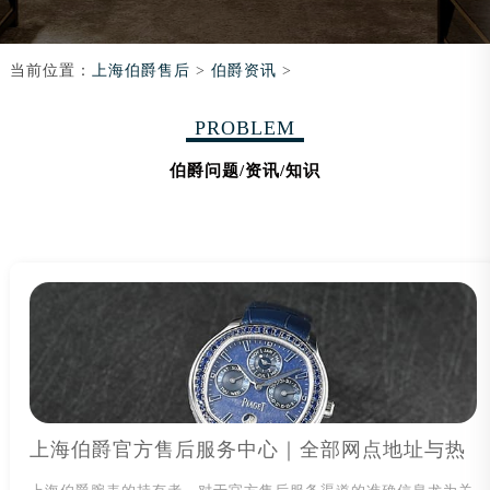
当前位置：
上海伯爵售后
>
伯爵资讯
>
PROBLEM
伯爵问题/资讯/知识
上海伯爵官方售后服务中心｜全部网点地址与热