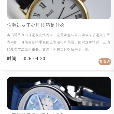
伯爵进灰了处理技巧是什么
当伯爵手表出现进灰的情况时，这通常意味着灰尘或杂质进入了手
表内部，可能会影响手表的正常运行和美观。面对这种情况，正确
的处理方法尤为重要。首先，不要自行拆解手表，以...
时间：2026-04-30
查看详
情