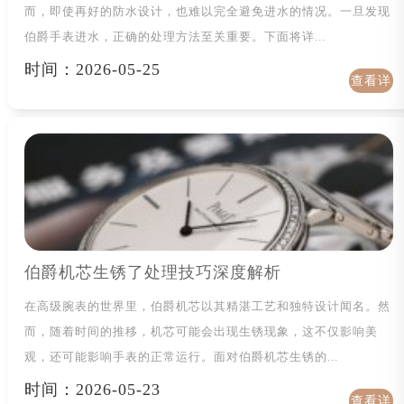
而，即使再好的防水设计，也难以完全避免进水的情况。一旦发现
伯爵手表进水，正确的处理方法至关重要。下面将详...
时间：2026-05-25
查看详
情
伯爵机芯生锈了处理技巧深度解析
在高级腕表的世界里，伯爵机芯以其精湛工艺和独特设计闻名。然
而，随着时间的推移，机芯可能会出现生锈现象，这不仅影响美
观，还可能影响手表的正常运行。面对伯爵机芯生锈的...
时间：2026-05-23
查看详