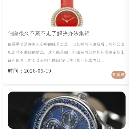
伯爵很久不戴不走了解决办法集锦
伯爵手表是许多人心中的经典之选，但长时间不佩戴后，可能会出
现走时不准确的情况。这可能是由于机械表内部的机芯需要定期上
链和保养，而石英表则可能因为电池电量不足或内部...
时间：2026-05-19
查看详
情