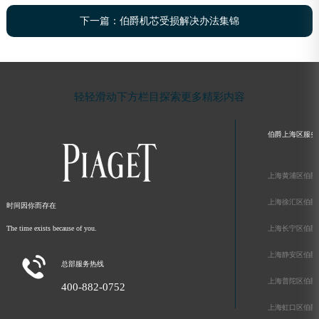
下一篇：
伯爵机芯受损解决办法集锦
轻轻滑动下方栏目探索更多精彩内容
伯爵上海区服务
上海黄浦区伯爵
上海徐汇区伯爵
时间因你而存在
The time exists because of you.
上海长宁区伯爵
上海静安区伯爵

总部服务热线
上海普陀区伯爵
400-882-0752
上海虹口区伯爵