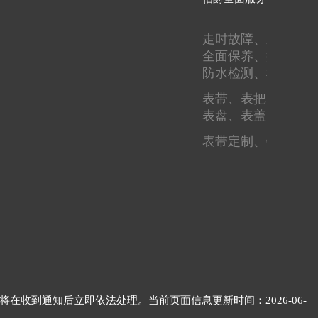
走时故障、
进水进灰
全面保养、
抛光翻新
防水检测、
机芯检测
表带、
表把、
表蒙、
表盘、
表盖、
圈口
表带定制、
镶钻刻字
将在收到通知后立即依法处理。当前页面信息更新时间：2026-06-