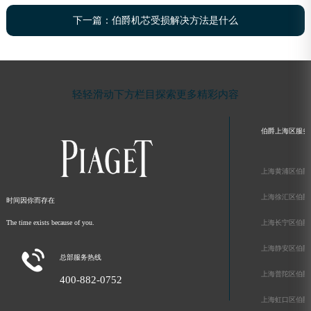
下一篇：
伯爵机芯受损解决方法是什么
轻轻滑动下方栏目探索更多精彩内容
伯爵上海区服务
上海黄浦区伯爵
上海徐汇区伯爵
时间因你而存在
The time exists because of you.
上海长宁区伯爵
上海静安区伯爵

总部服务热线
上海普陀区伯爵
400-882-0752
上海虹口区伯爵