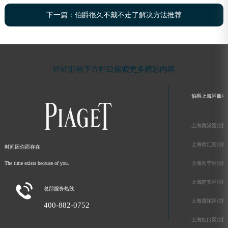
下一篇：
伯爵很久不戴不走了解决方法推荐
轻轻滑动下方栏目探索更多精彩内容
伯爵上海区服务
上海黄浦区伯爵
上海徐汇区伯爵
时间因你而存在
The time exists because of you.
上海长宁区伯爵
上海静安区伯爵

总部服务热线
上海普陀区伯爵
400-882-0752
上海虹口区伯爵