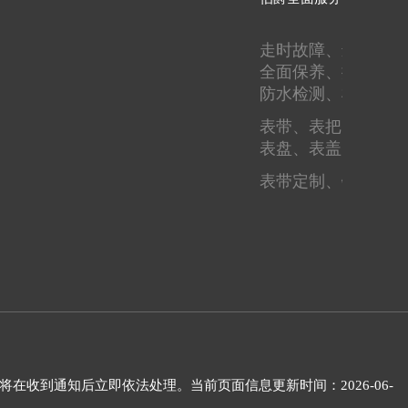
走时故障、
进水进灰
全面保养、
抛光翻新
防水检测、
机芯检测
表带、
表把、
表蒙、
表盘、
表盖、
圈口
表带定制、
镶钻刻字
将在收到通知后立即依法处理。当前页面信息更新时间：2026-06-