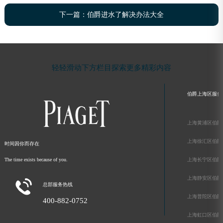
下一篇：
伯爵进水了解决办法大全
轻轻滑动下方栏目探索更多精彩内容
伯爵上海区服务
上海黄浦区伯爵
上海徐汇区伯爵
时间因你而存在
The time exists because of you.
上海长宁区伯爵
上海静安区伯爵

总部服务热线
上海普陀区伯爵
400-882-0752
上海虹口区伯爵