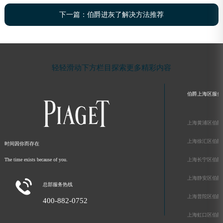
下一篇：
伯爵进灰了解决方法推荐
轻轻滑动下方栏目探索更多精彩内容
伯爵上海区服务
上海黄浦区伯爵
上海徐汇区伯爵
时间因你而存在
The time exists because of you.
上海长宁区伯爵
上海静安区伯爵

总部服务热线
上海普陀区伯爵
400-882-0752
上海虹口区伯爵