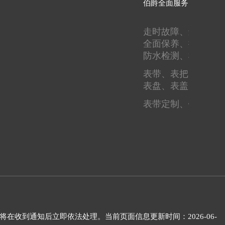
伯爵全面服务
走时故障、
进水进灰
全面保养、
抛光翻新
防水检测、
机芯检测
表带、
表把、
表蒙、
表盘、
表盖、
圈口
表带定制、
镶钻刻字
将在收到通知后立即依法处理。当前页面信息更新时间：2026-06-