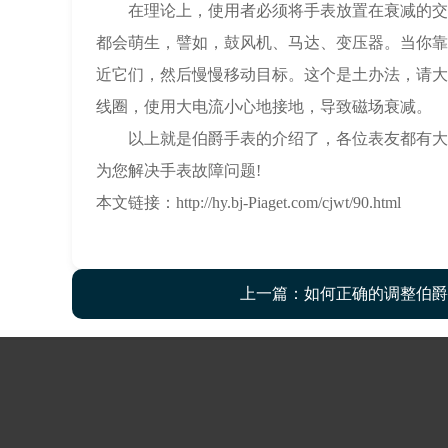
在理论上，使用者必须将手表放置在衰减的交变磁
都会萌生，譬如，鼓风机、马达、变压器。当你靠
近它们，然后慢慢移动目标。这个是土办法，请大
线圈，使用大电流小心地接地，导致磁场衰减。
以上就是伯爵手表的介绍了，各位表友都有大致
为您解决手表故障问题!
本文链接：http://hy.bj-Piaget.com/cjwt/90.html
上一篇：
如何正确的调整伯爵